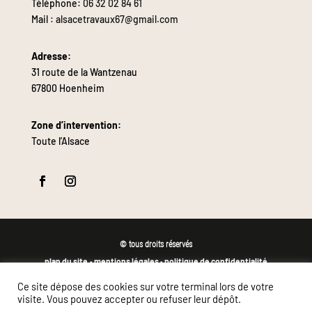
Téléphone:
06 32 02 84 61
Mail :
alsacetravaux67@gmail.com
Adresse:
31 route de la Wantzenau
67800 Hoenheim
Zone d’intervention:
Toute l’Alsace
© tous droits réservés
plan du site
mentions légales
politique de confidentialité
-
-
Site propulsé par
Ce site dépose des cookies sur votre terminal lors de votre
INOVA WEB
visite. Vous pouvez accepter ou refuser leur dépôt.