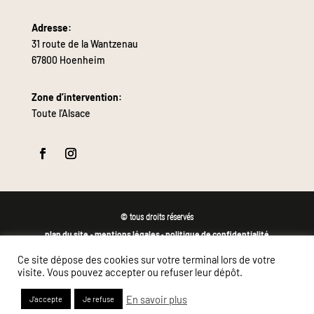
Adresse:
31 route de la Wantzenau
67800 Hoenheim
Zone d’intervention:
Toute l’Alsace
© tous droits réservés
plan du site
mentions légales
politique de confidentialité
-
-
Site propulsé par
Ce site dépose des cookies sur votre terminal lors de votre
INOVA WEB
visite. Vous pouvez accepter ou refuser leur dépôt.
En savoir plus
J'accepte
Je refuse